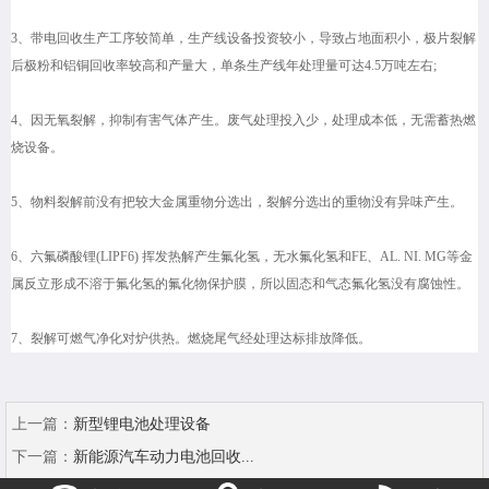
3、带电回收生产工序较简单，生产线设备投资较小，导致占地面积小，极片裂解
后极粉和铝铜回收率较高和产量大，单条生产线年处理量可达4.5万吨左右;
4、因无氧裂解，抑制有害气体产生。废气处理投入少，处理成本低，无需蓄热燃
烧设备。
5、物料裂解前没有把较大金属重物分选出，裂解分选出的重物没有异味产生。
6、六氟磷酸锂(LIPF6) 挥发热解产生氟化氢，无水氟化氢和FE、AL. NI. MG等金
属反立形成不溶于氟化氢的氟化物保护膜，所以固态和气态氟化氢没有腐蚀性。
7、裂解可燃气净化对炉供热。燃烧尾气经处理达标排放降低。
上一篇：
新型锂电池处理设备
下一篇：
新能源汽车动力电池回收...