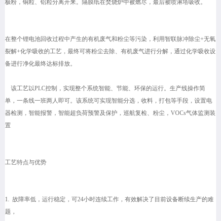
极粉，铜粒、铝粒分离开来。隔膜纸在焚烧炉中被燃尽，最后被喷淋塔吸收。
在整个锂电池回收过程中产生的有机废气和粉尘等污染，利用智联脉冲除尘+无氧
裂解+化学吸收的工艺，最终可将粉尘去除、有机废气进行分解，通过化学吸收设
备进行净化最终达标排放。
该工艺以PLC控制，实现整个系统智能、节能、环保的运行。生产线操作简
单，一条线一班两人即可。该系统可实现智能分选，收料，打包等手段，设置电
器检测，智能报警，智能超负荷预警及保护，巡航复检、粉尘，VOCs气体监测装
置
工艺特点与优势
1. 故障率低，运行稳定，可24小时连续工作，有效解决了目前设备断续生产的难
题，