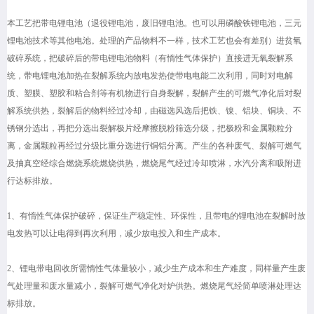
本工艺把带电锂电池（退役锂电池，废旧锂电池。也可以用磷酸铁锂电池，三元
锂电池技术等其他电池。处理的产品物料不一样，技术工艺也会有差别）进贫氧
破碎系统，把破碎后的带电锂电池物料（有惰性气体保护）直接进无氧裂解系
统，带电锂电池加热在裂解系统内放电发热使带电电能二次利用，同时对电解
质、塑膜、塑胶和粘合剂等有机物进行自身裂解，裂解产生的可燃气净化后对裂
解系统供热，裂解后的物料经过冷却，由磁选风选后把铁、镍、铝块、铜块、不
锈钢分选出，再把分选出裂解极片经摩擦脱粉筛选分级，把极粉和金属颗粒分
离，金属颗粒再经过分级比重分选进行铜铝分离。产生的各种废气、裂解可燃气
及抽真空经综合燃烧系统燃烧供热，燃烧尾气经过冷却喷淋，水汽分离和吸附进
行达标排放。
1、有惰性气体保护破碎，保证生产稳定性、环保性，且带电的锂电池在裂解时放
电发热可以让电得到再次利用，减少放电投入和生产成本。
2、锂电带电回收所需惰性气体量较小，减少生产成本和生产难度，同样量产生废
气处理量和废水量减小，裂解可燃气净化对炉供热。燃烧尾气经简单喷淋处理达
标排放。