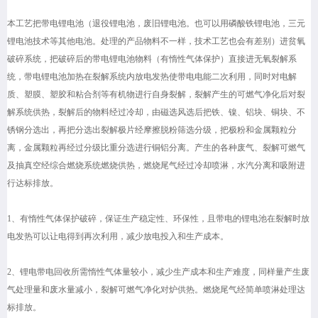
本工艺把带电锂电池（退役锂电池，废旧锂电池。也可以用磷酸铁锂电池，三元
锂电池技术等其他电池。处理的产品物料不一样，技术工艺也会有差别）进贫氧
破碎系统，把破碎后的带电锂电池物料（有惰性气体保护）直接进无氧裂解系
统，带电锂电池加热在裂解系统内放电发热使带电电能二次利用，同时对电解
质、塑膜、塑胶和粘合剂等有机物进行自身裂解，裂解产生的可燃气净化后对裂
解系统供热，裂解后的物料经过冷却，由磁选风选后把铁、镍、铝块、铜块、不
锈钢分选出，再把分选出裂解极片经摩擦脱粉筛选分级，把极粉和金属颗粒分
离，金属颗粒再经过分级比重分选进行铜铝分离。产生的各种废气、裂解可燃气
及抽真空经综合燃烧系统燃烧供热，燃烧尾气经过冷却喷淋，水汽分离和吸附进
行达标排放。
1、有惰性气体保护破碎，保证生产稳定性、环保性，且带电的锂电池在裂解时放
电发热可以让电得到再次利用，减少放电投入和生产成本。
2、锂电带电回收所需惰性气体量较小，减少生产成本和生产难度，同样量产生废
气处理量和废水量减小，裂解可燃气净化对炉供热。燃烧尾气经简单喷淋处理达
标排放。