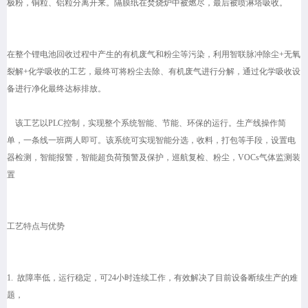
极粉，铜粒、铝粒分离开来。隔膜纸在焚烧炉中被燃尽，最后被喷淋塔吸收。
在整个锂电池回收过程中产生的有机废气和粉尘等污染，利用智联脉冲除尘+无氧
裂解+化学吸收的工艺，最终可将粉尘去除、有机废气进行分解，通过化学吸收设
备进行净化最终达标排放。
该工艺以PLC控制，实现整个系统智能、节能、环保的运行。生产线操作简
单，一条线一班两人即可。该系统可实现智能分选，收料，打包等手段，设置电
器检测，智能报警，智能超负荷预警及保护，巡航复检、粉尘，VOCs气体监测装
置
工艺特点与优势
1. 故障率低，运行稳定，可24小时连续工作，有效解决了目前设备断续生产的难
题，