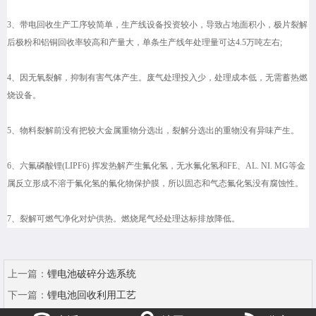
3、带电回收生产工序较简单，生产线设备投资较小，导致占地面积小，极片裂解
后极粉和铝铜回收率较高和产量大，单条生产线年处理量可达4.5万吨左右;
4、因无氧裂解，抑制有害气体产生。废气处理投入少，处理成本低，无需蓄热燃
烧设备。
5、物料裂解前没有把较大金属重物分选出，裂解分选出的重物没有异味产生。
6、六氟磷酸锂(LIPF6) 挥发热解产生氟化氢，无水氟化氢和FE、AL. NI. MG等金
属反立形成不溶于氟化氢的氟化物保护膜，所以固态和气态氟化氢没有腐蚀性。
7、裂解可燃气净化对炉供热。燃烧尾气经处理达标排放降低。
上一篇：
锂电池破碎分选系统
下一篇：
锂电池回收利用工艺